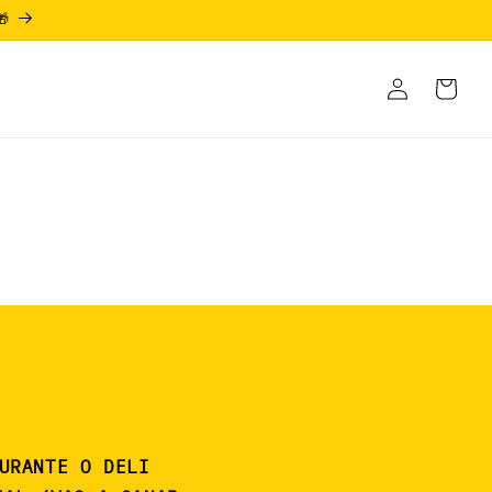
🎁
Iniciar
Carrito
sesión
URANTE O DELI